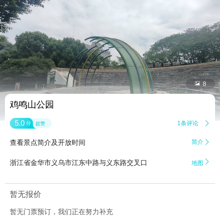


8
鸡鸣山公园
5.0
1条评论

分
超赞
查看景点简介及开放时间
简介


浙江省金华市义乌市江东中路与义东路交叉口
地图
暂无报价
暂无门票预订，我们正在努力补充