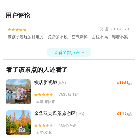
用户评论
笑*燕 2016-01-16


带孩子游玩的好地方，免费的不说，空气新鲜，山也不高，爬着不累
查看全部点评

看了该景点的人还看了
159
横店影视城
(5A)
¥
起
7539条评论


金华·东阳市
115
金华双龙风景旅游区
(5A)
¥
起
409条评论


金华·双龙