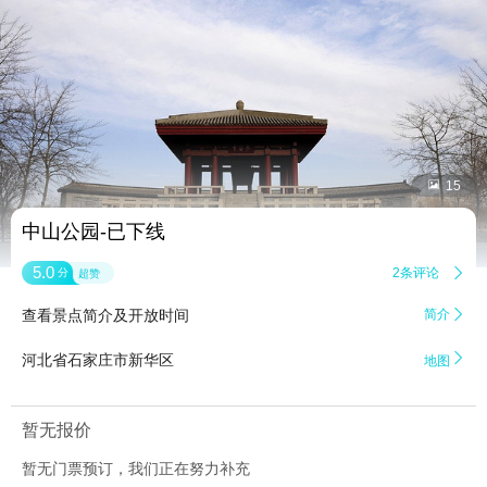


15
中山公园-已下线
5.0
2条评论

分
超赞
查看景点简介及开放时间
简介


河北省石家庄市新华区
地图
暂无报价
暂无门票预订，我们正在努力补充