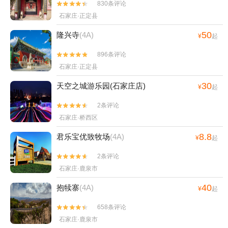
830条评论


石家庄·正定县
50
隆兴寺
(4A)
¥
起
896条评论


石家庄·正定县
30
天空之城游乐园(石家庄店)
¥
起
2条评论


石家庄·桥西区
8.8
君乐宝优致牧场
(4A)
¥
起
2条评论


石家庄·鹿泉市
40
抱犊寨
(4A)
¥
起
658条评论


石家庄·鹿泉市