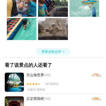
查看全部点评

看了该景点的人还看了
79
天山海世界
(4A)
¥
起
447条评论


石家庄·裕华区
38
正定荣国府
(4A)
¥
起