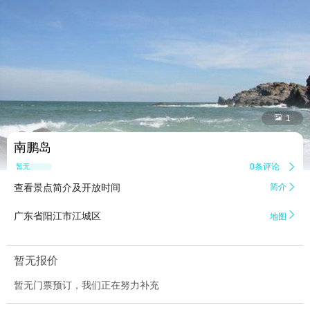


1
南鹏岛
0条评论

暂无点评
查看景点简介及开放时间
简介


广东省阳江市江城区
地图
暂无报价
暂无门票预订，我们正在努力补充