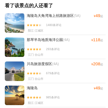
看了该景点的人还看了
49
海陵岛大角湾海上丝路旅游区
(5A)
¥
起
1480条评论


阳江·江城区
118
那琴半岛地质海洋公园
(4A)
¥
起
293条评论


江门·台山市
208
川岛旅游度假区
(4A)
¥
起
679条评论


江门·台山市
49
海陵岛
¥
起
985条评论


阳江·江城区