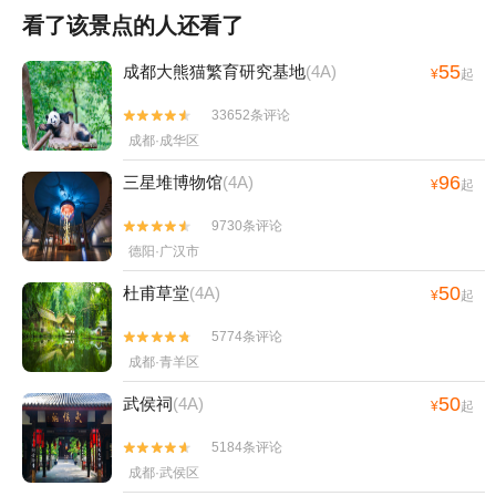
看了该景点的人还看了
55
成都大熊猫繁育研究基地
(4A)
¥
起
33652条评论


成都·成华区
96
三星堆博物馆
(4A)
¥
起
9730条评论


德阳·广汉市
50
杜甫草堂
(4A)
¥
起
5774条评论


成都·青羊区
50
武侯祠
(4A)
¥
起
5184条评论


成都·武侯区