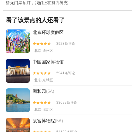
暂无门票预订，我们正在努力补充
看了该景点的人还看了
北京环球度假区
3923条评论


北京·通州区
中国国家博物馆
5941条评论


北京·东城区
颐和园
(5A)
33699条评论


北京·海淀区
故宫博物院
(5A)