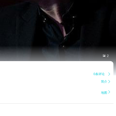

2
0条评论

简介


地图