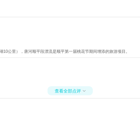
潭湖10公里），唐河顺平段漂流是顺平第一届桃花节期间增添的旅游项目。
查看全部点评
