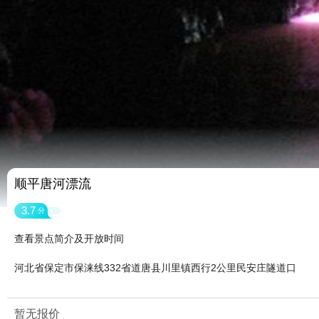
顺平唐河漂流
3.7
分
查看景点简介及开放时间
河北省保定市保涞线332省道唐县川里镇西行2公里民安庄隧道口
暂无报价