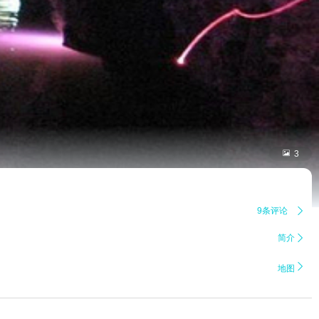

3
9条评论

简介


地图