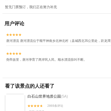
暂无门票预订，我们正在努力补充
用户评论


唐河漂流 唐河漂流位于顺平神南乡北神北村（县城西北35公里处，距龙


尧帝故里，唐河孕育了两岸民人民。顺水漂流惊叫不断。
看了该景点的人还看了
白石山世界地质公园
(5A)
2869条评论

