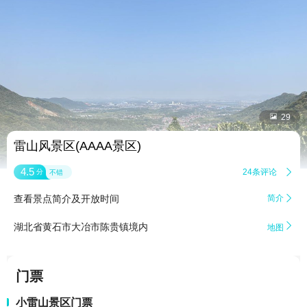


29
雷山风景区(AAAA景区)
4.5
24条评论

分
不错
查看景点简介及开放时间
简介


湖北省黄石市大冶市陈贵镇境内
地图
门票
小雷山景区门票