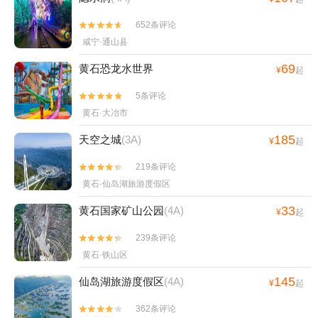
652条评论


咸宁·通山县
69
黄石恐龙水世界
¥
起
5条评论


黄石·大冶市
185
天空之城
(3A)
¥
起
219条评论


黄石·仙岛湖旅游度假区
33
黄石国家矿山公园
(4A)
¥
起
239条评论


黄石·铁山区
145
仙岛湖旅游度假区
(4A)
¥
起
362条评论

