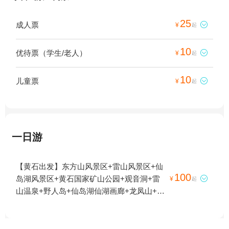
25
成人票

¥
起
10
优待票（学生/老人）

¥
起
10
儿童票

¥
起
一日游
【黄石出发】东方山风景区+雷山风景区+仙
100
岛湖风景区+黄石国家矿山公园+观音洞+雷

¥
起
山温泉+野人岛+仙岛湖仙湖画廊+龙凤山+天
空之城+枫林地心大峡谷+环线飞行(大冶龙凤
山滑翔伞基地)1日游