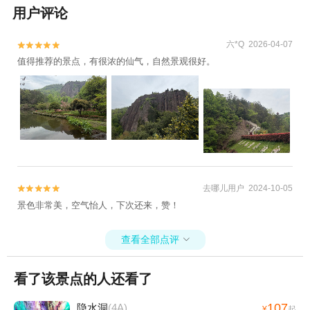
用户评论
六*Q 2026-04-07


值得推荐的景点，有很浓的仙气，自然景观很好。
去哪儿用户 2024-10-05


景色非常美，空气怡人，下次还来，赞！
查看全部点评

看了该景点的人还看了
107
隐水洞
(4A)
¥
起