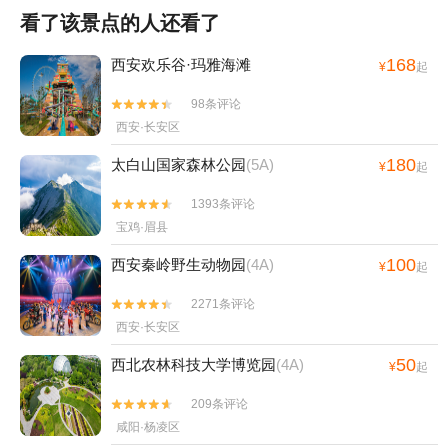
看了该景点的人还看了
168
西安欢乐谷·玛雅海滩
¥
起
98条评论


西安·长安区
180
太白山国家森林公园
(5A)
¥
起
1393条评论


宝鸡·眉县
100
西安秦岭野生动物园
(4A)
¥
起
2271条评论


西安·长安区
50
西北农林科技大学博览园
(4A)
¥
起
209条评论


咸阳·杨凌区