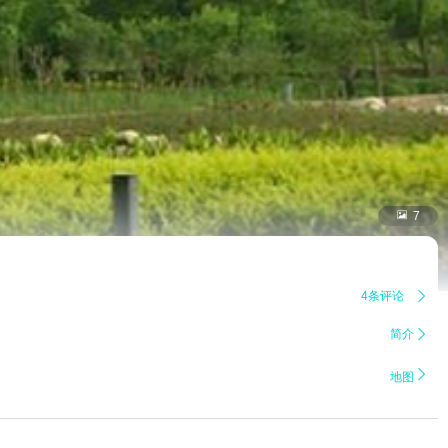

7
4条评论

简介


地图