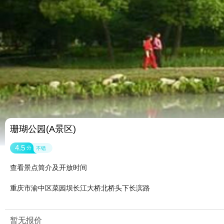
珊瑚公园(A景区)
4.5
分
不错
查看景点简介及开放时间
重庆市渝中区菜园坝长江大桥北桥头下长滨路
暂无报价