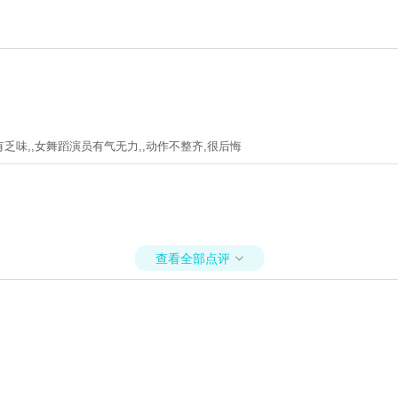
乏味,,女舞蹈演员有气无力,,动作不整齐,很后悔
查看全部点评
