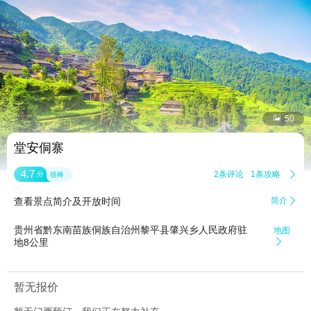


50
堂安侗寨
4.7
2条评论
1条攻略

分
很棒
查看景点简介及开放时间
简介

贵州省黔东南苗族侗族自治州黎平县肇兴乡人民政府驻
地图
地8公里

暂无报价