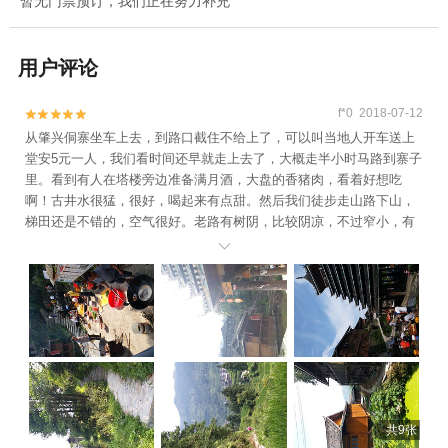
暂无门票预订，我们正在努力补充
用户评论
f*0 2018-07-12


从肇兴侗寨坐车上去，到路口截住不给上了，可以叫当地人开车送上
堂安5元一人，我们看时间还早就走上去了，大概走半小时马路到寨子
里。看到有人在塔楼旁边准备满月酒，大盘的香猪肉，看着好想吃
啊！古井水很猛，很好，喝起来有点甜。然后我们徒步走山路下山，
梯田还是不错的，空气很好。老路有树阴，比较阴凉，不过窄小，有
的经过梯田边的有点抖。因为有老有小，走得慢，三小时才走回肇

兴。中途遇到往上走的两批人，都累成狗了，幸好我们是往下走的~
共9张