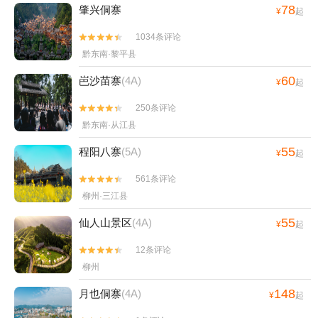
78
肇兴侗寨
¥
起
1034条评论


黔东南·黎平县
60
岜沙苗寨
(4A)
¥
起
250条评论


黔东南·从江县
55
程阳八寨
(5A)
¥
起
561条评论


柳州·三江县
55
仙人山景区
(4A)
¥
起
12条评论


柳州
148
月也侗寨
(4A)
¥
起