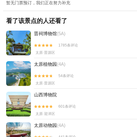
暂无门票预订，我们正在努力补充
看了该景点的人还看了
晋祠博物馆
(5A)
1785条评论


太原·晋源区
太原植物园
(4A)
54条评论


太原·晋源区
山西博物院
601条评论


太原·迎泽区
太原动物园
(4A)