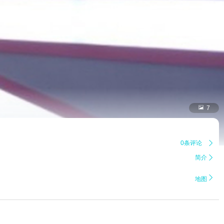

7
0条评论

简介


地图