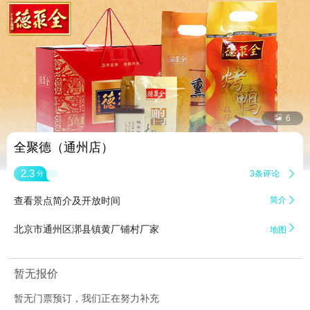


6
全聚德（通州店）
2.3
3条评论

分
查看景点简介及开放时间
简介


北京市通州区漷县镇黄厂铺村厂家
地图
暂无报价
暂无门票预订，我们正在努力补充