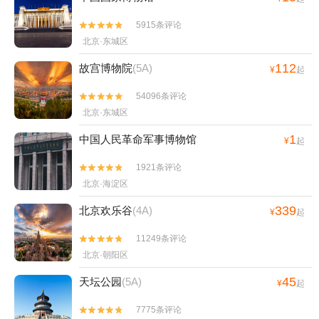
5915条评论


北京·东城区
112
故宫博物院
(5A)
¥
起
54096条评论


北京·东城区
1
中国人民革命军事博物馆
¥
起
1921条评论


北京·海淀区
339
北京欢乐谷
(4A)
¥
起
11249条评论


北京·朝阳区
45
天坛公园
(5A)
¥
起
7775条评论

