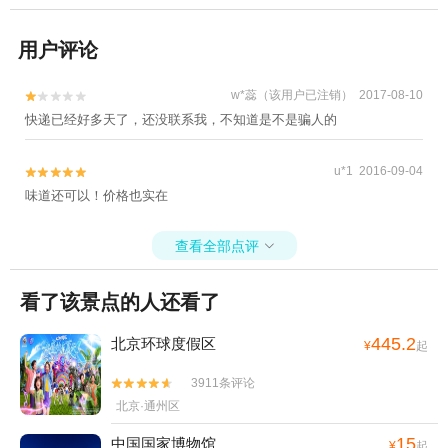
用户评论
w*蕊（该用户已注销） 2017-08-10


快递已经好多天了，还没联系我，不知道是不是骗人的
u*1 2016-09-04


味道还可以！价格也实在
查看全部点评

看了该景点的人还看了
445.2
北京环球度假区
¥
起
3911条评论


北京·通州区
15
中国国家博物馆
¥
起