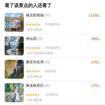
看了该景点的人还看了
159
横店影视城
(5A)
¥
起
7538条评论


金华·东阳市
99
神仙居
(5A)
¥
起
1959条评论


台州·仙居风景名胜区
70
磐安百杖潭
(4A)
¥
起
93条评论


金华·磐安县
70
舞龙峡景区
(4A)
¥
起
137条评论


金华·磐安县