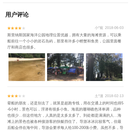
用户评论
小*寵 2018-06-03


斯里纳斯国家海洋公园地理位置优越，拥有大量的海滩资源，可以乘
船前往一个小小的岩石岛屿，那里有许多小螃蟹和鱼类，公园里面餐
厅和商店也很多。
土*漫 2018-02-13


晕船的朋友，还是别去了，就算是超跑专线，用在交通上的时间也得5
-6小时，景色可以，浮潜有很多小鱼。海底的珊瑚礁色泽单调，品种
也很少…但这些地方，人真的是太多太多了。到处都是满满的人…海
滩上的景色也被各种接游客的快艇挡住了。导游冰冰比较客气，但最
后船会停在海中间，导游会要求每人给100-200珠小费。虽然不多，导