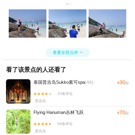
游也辛苦，但是是意料之中的费用，大家知道就好。

查看全部点评

看了该景点的人还看了
30
泰国普吉岛Sukko素可spa
(4A)
¥
起
24条评论


普吉岛
70
Flying Hanuman丛林飞跃
¥
起
64条评论


普吉岛