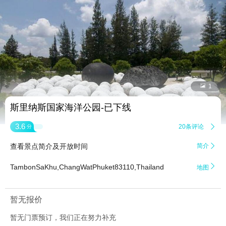


1
斯里纳斯国家海洋公园-已下线
3.6
20条评论

分
查看景点简介及开放时间
简介


TambonSaKhu,ChangWatPhuket83110,Thailand
地图
暂无报价
暂无门票预订，我们正在努力补充