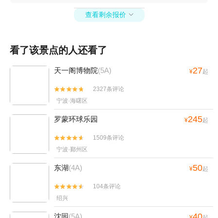
湖水上乐园+四明山地质公园景区+浙东小九寨
查看剩余报价
+宁波3D艺术节+宁波文化广场冰雪文化节+宁波

天意游泳培训+宁波3D蜡像展+杭州湾海皮岛水
世界+四明湖开元山庄+梅山湾沙滩公园+宁波富
看了该景点的人还看了
邦体育场+罗蒙环球乐园+宁波大剧院+慈溪达蓬
山温泉+慈城孔庙+慈城县衙+慈城校士馆+宁波
27
天一阁博物院
(5A)
¥
起
方特东方神画+宁波本地玩乐+象山御海湾沙滩
+岩头古村奇遇谷+宁波植物园+杭州湾萤火虫城
2327条评论


堡+宁波文昌阁+溪口小洋房+妙高台+雪窦山招
宁波·海曙区
待所+溪口老街+《梦回溪口》民国文化演艺秀
245
罗蒙环球乐园
¥
起
+东海半边山旅游度假区+宁波观澜休闲农庄+象
山月泉湾温泉馆+宁波麦卡公园+茅洋玻璃栈道
1509条评论


+达人村+象山影视庄园+杭州湾海底温泉+宁波
宁波·鄞州区
分手照相馆+梅山湾冰雪大世界+梅山湾冰雪大世
50
东湖
(4A)
界+滕头德宝乐园+滕头生态旅游区+象山龙屿乡
¥
起
村乐园+宁波半山伴水渡假村+象山上周玻璃桥+
104条评论


【宁波】话剧《杏仁豆腐心》+梅山湾沙滩公园
绍兴
+宁波那须温泉+东钱湖游船+宁波红星冰雪世界
+宁波方特东方欲晓+宁波万象城摩天轮+象山精
40
沈园
(5A)
¥
起