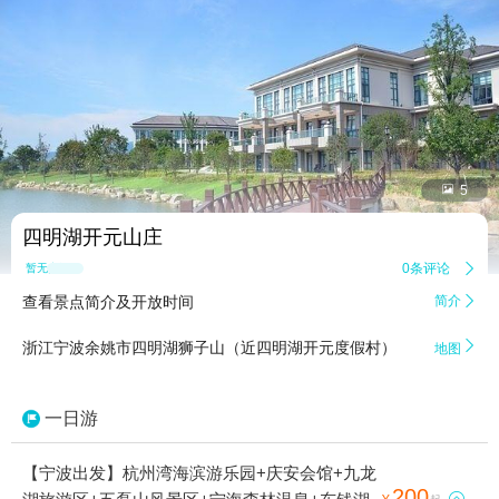


5
四明湖开元山庄
0条评论

暂无点评
查看景点简介及开放时间
简介


浙江宁波余姚市四明湖狮子山（近四明湖开元度假村）
地图
一日游
【宁波出发】杭州湾海滨游乐园+庆安会馆+九龙
200