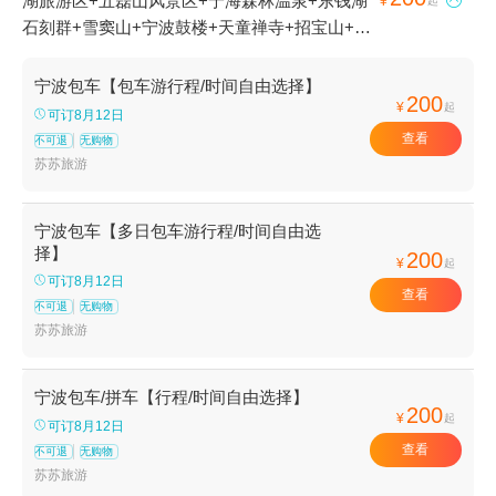
湖旅游区+五磊山风景区+宁海森林温泉+东钱湖

¥
起
石刻群+雪窦山+宁波鼓楼+天童禅寺+招宝山+宁
波五龙潭景区+慈城古县城+天宫庄园+滕头生态
旅游区+丹山赤水+梅山岛+溪口-滕头旅游景区
宁波包车【包车游行程/时间自由选择】
200
+梁祝景区+宁波总工会旧址+四明山国家森林公
¥
起
可订8月12日
园+普陀山风景区+郑氏十七房+天童国家森林公
查看
不可退
无购物
园+宁波服装博物馆+宁波九峰山景区+东钱湖
苏苏旅游
+象山影视城+石浦渔港古城+宁波野生动物园
+前童古镇+月湖公园+杭州湾跨海大桥+保国寺
宁波包车【多日包车游行程/时间自由选
古建筑博物馆+陶公岛风景区+溪口博物馆+东钱
择】
200
¥
起
湖福泉山景区+东钱湖小普陀+宁波帮文化旅游区
可订8月12日
+不周神山景区+东钱湖陶公岛景区+杭州湾国家
查看
不可退
无购物
湿地公园+宁波海天一洲景区+象山石浦檀头山岛
苏苏旅游
+宁波北仑瑞岩寺+溪口360漂流+天宫城堡+绿野
欢乐谷+宁波海洋世界+宁波博物院+岩头古村漂
宁波包车/拼车【行程/时间自由选择】
流+宁波奇e国+象山鲤龙潭森林公园+象山民俗
200
¥
起
文化村+人间弥勒(雪窦寺)+四明湖+老外滩+五磊
可订8月12日
查看
寺+宁波三江口+千丈岩+白水冲瀑布+四明山庄
不可退
无购物
苏苏旅游
+溪口斑竹漂流+石浦捕鱼+宁波万竹漂流+东钱