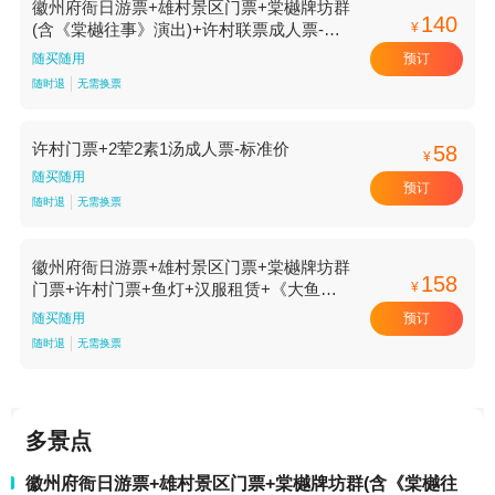
徽州府衙日游票+雄村景区门票+棠樾牌坊群
140
¥
(含《棠樾往事》演出)+许村联票成人票-标
准价
预订
随买随用
随时退
无需换票
许村门票+2荤2素1汤成人票-标准价
58
¥
随买随用
预订
随时退
无需换票
徽州府衙日游票+雄村景区门票+棠樾牌坊群
158
¥
门票+许村门票+鱼灯+汉服租赁+《大鱼手
册》成人票-标准价
预订
随买随用
随时退
无需换票
多景点
徽州府衙日游票+雄村景区门票+棠樾牌坊群(含《棠樾往