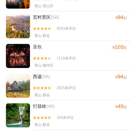
黄山·黄山区
94
宏村景区
(5A)
¥
起
9203条评论


黄山·黟县
103
呈坎
¥
起
1119条评论


黄山·徽州区
94
西递
(5A)
¥
起
2925条评论


黄山·黟县
45
打鼓岭
(4A)
¥
起
103条评论


黄山·黟县