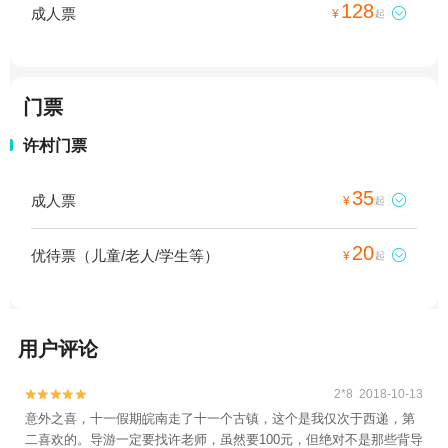
128
成人票

¥
起
门票
许村门票
35
成人票

¥
起
20
优待票（儿童/老人/学生等）

¥
起
用户评论
2*8 2018-10-13


意外之喜，十一假期皖南走了十一个古镇，这个是我仅次于西递，第
二喜欢的。导游一定要找许老师，虽然要100元，但绝对不是那些背导