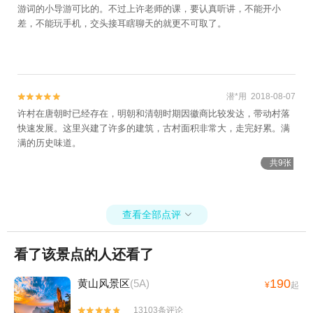
游词的小导游可比的。不过上许老师的课，要认真听讲，不能开小
差，不能玩手机，交头接耳瞎聊天的就更不可取了。
潜*用 2018-08-07


许村在唐朝时已经存在，明朝和清朝时期因徽商比较发达，带动村落
快速发展。这里兴建了许多的建筑，古村面积非常大，走完好累。满
满的历史味道。
共9张
查看全部点评

看了该景点的人还看了
190
黄山风景区
(5A)
¥
起
13103条评论

