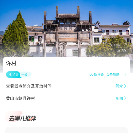


39
许村
4.2
50条评论
1条攻略

分
一般
查看景点简介及开放时间
简介


黄山市歙县许村
地图