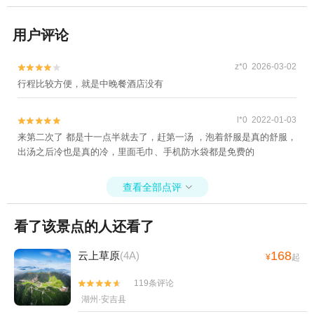
用户评论
z*0 2026-03-02


行程比较方便，就是中晚餐酒店没有
l*0 2022-01-03


来第二次了 都是十一点半就去了，赶第一汤 ，泡着舒服是真的舒服，
出汤之后冷也是真的冷，里面毛巾、手机防水袋都是免费的
查看全部点评

看了该景点的人还看了
168
云上草原
(4A)
¥
起
119条评论


湖州·安吉县