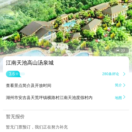


33
江南天池高山汤泉城
3.6
280条评论

分
查看景点简介及开放时间
简介


湖州市安吉县天荒坪镇横路村江南天池度假村内
地图
暂无报价
暂无门票预订，我们正在努力补充