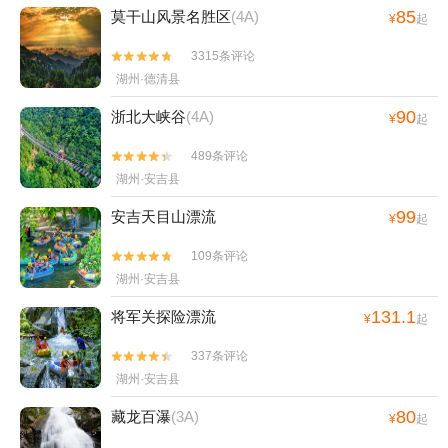
85
莫干山风景名胜区
(4A)
¥
起
3315条评论


湖州·德清县
90
浙北大峡谷
(4A)
¥
起
489条评论


湖州·安吉县
99
安吉天目山漂流
¥
起
109条评论


湖州·安吉县
131.1
将军关探险漂流
¥
起
337条评论


湖州·安吉县
80
藏龙百瀑
(3A)
¥
起