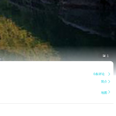

1
0条评论

简介


地图