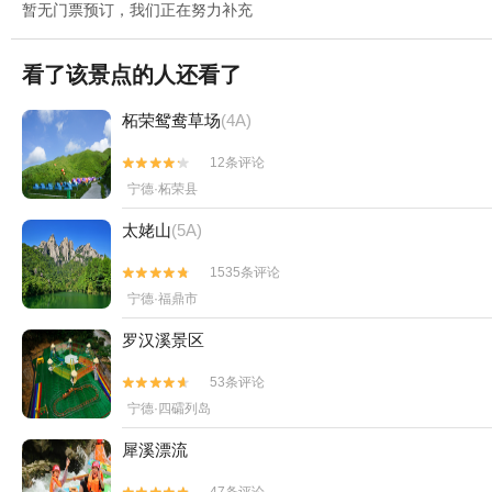
暂无门票预订，我们正在努力补充
看了该景点的人还看了
柘荣鸳鸯草场
(4A)
12条评论


宁德·柘荣县
太姥山
(5A)
1535条评论


宁德·福鼎市
罗汉溪景区
53条评论


宁德·四礵列岛
犀溪漂流