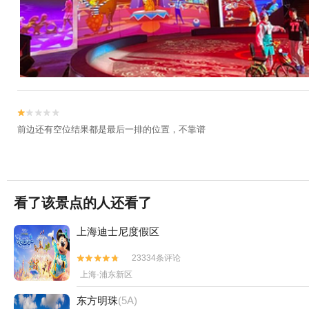


前边还有空位结果都是最后一排的位置，不靠谱
看了该景点的人还看了
上海迪士尼度假区
23334条评论


上海·浦东新区
东方明珠
(5A)