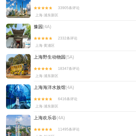
33905条评论


上海·浦东新区
豫园
(4A)
2332条评论


上海·黄浦区
上海野生动物园
(5A)
18347条评论


上海·浦东新区
上海海洋水族馆
(4A)
6416条评论


上海·浦东新区
上海欢乐谷
(4A)
11495条评论

