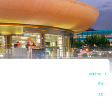

71
976条评论

简介


地图