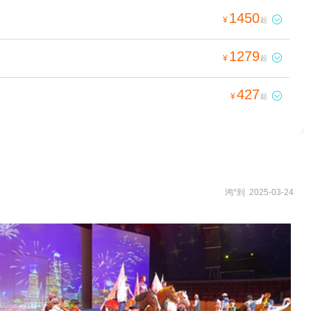
1450

¥
起
1279

¥
起
427

¥
起
鸿*到 2025-03-24