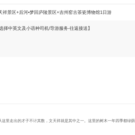
天祥景区+后河•梦回庐陵景区+吉州窑古茶瓷博物馆1日游
选择中英文及小语种司机/导游服务-往返接送】
从这里走出的才子不计其数，文天祥就是其中之一。这里的树木一年四季都绿荫