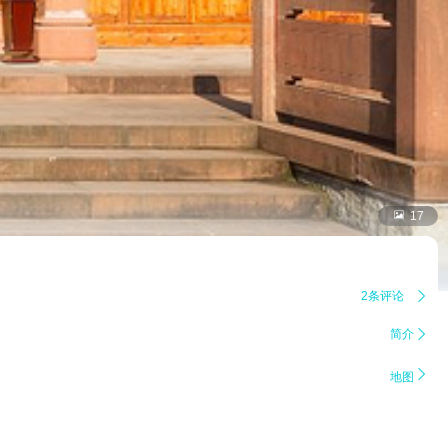

17
2条评论

简介


地图