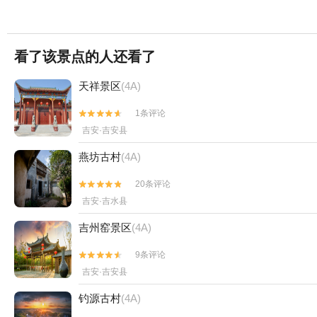
看了该景点的人还看了
天祥景区
(4A)
1条评论


吉安·吉安县
燕坊古村
(4A)
20条评论


吉安·吉水县
吉州窑景区
(4A)
9条评论


吉安·吉安县
钓源古村
(4A)