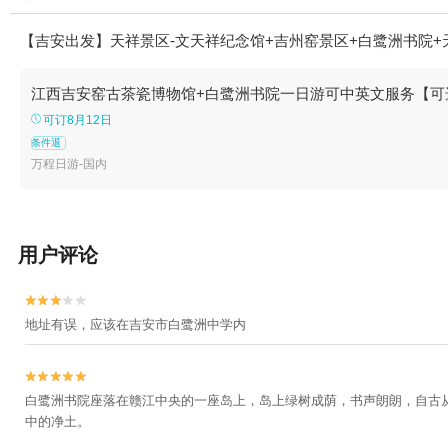
【吉安出发】天祥景区-文天祥纪念馆+吉州窑景区+白鹭洲书院+
江西吉安窑古茶瓷博物馆+白鹭洲书院一日游可中英文服务【可
可订8月12日
条件退
万程日游-国内
用户评论


地址有误，应该在吉安市白鹭洲中学内


白鹭洲书院座落在赣江中央的一座岛上，岛上绿树成荫，书声朗朗，自古
中的净土。