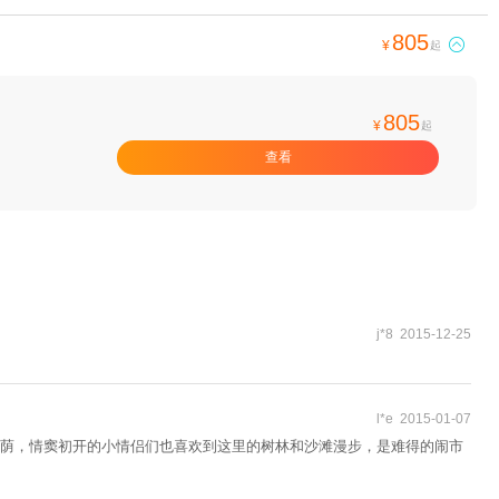
805

¥
起
805
¥
起
查看
j*8 2015-12-25
l*e 2015-01-07
荫，情窦初开的小情侣们也喜欢到这里的树林和沙滩漫步，是难得的闹市