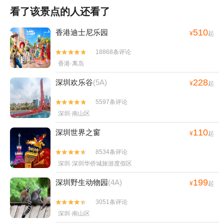
看了该景点的人还看了
510
香港迪士尼乐园
¥
起
18868条评论


香港·离岛
228
深圳欢乐谷
(5A)
¥
起
5597条评论


深圳·南山区
110
深圳世界之窗
¥
起
8534条评论


深圳·深圳华侨城旅游度假区
199
深圳野生动物园
(4A)
¥
起
3051条评论


深圳·南山区