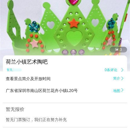


3
荷兰小镇艺术陶吧
0条评论

暂无点评
查看景点简介及开放时间
简介


广东省深圳市南山区荷兰花卉小镇L20号
地图
暂无报价
暂无门票预订，我们正在努力补充