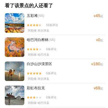
看了该景点的人还看了
45
五彩滩
(4A)
¥
起
59条评论


阿勒泰·布尔津县
0
哈巴河白桦林
(4A)
¥
起
0条评论


阿勒泰·哈巴河县
180
白沙山沙漠景区
¥
起
0条评论


阿勒泰·布尔津县
69
彩虹布拉克
¥
起
0条评论


阿勒泰·哈巴河县