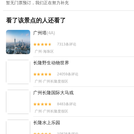
暂无门票预订，我们正在努力补充
看了该景点的人还看了
广州塔
(4A)
7313条评论


广州·海珠区
长隆野生动物世界
24059条评论


广州·广州长隆度假区
广州长隆国际大马戏
8483条评论


广州·广州长隆度假区
长隆水上乐园