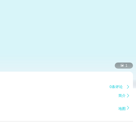

1
0条评论

简介


地图