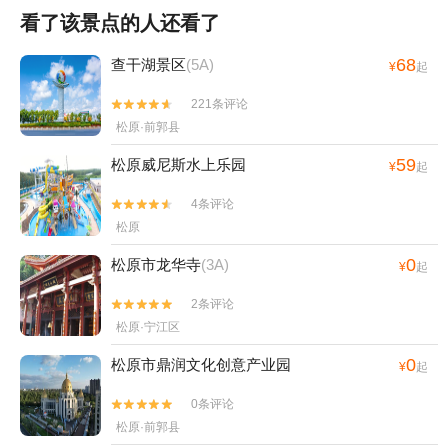
看了该景点的人还看了
68
查干湖景区
(5A)
¥
起
221条评论


松原·前郭县
59
松原威尼斯水上乐园
¥
起
4条评论


松原
0
松原市龙华寺
(3A)
¥
起
2条评论


松原·宁江区
0
松原市鼎润文化创意产业园
¥
起
0条评论


松原·前郭县