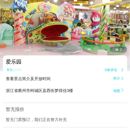


2
爱乐园
0条评论

暂无点评
查看景点简介及开放时间
简介


浙江省衢州市柯城区县西街梦得佳3楼
地图
暂无报价
暂无门票预订，我们正在努力补充