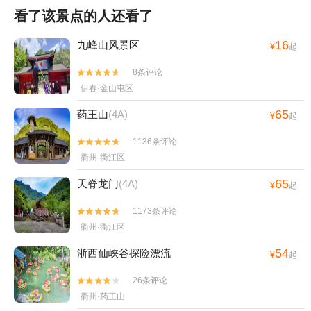
看了该景点的人还看了
16
九峰山风景区
¥
起
8条评论


伊春·金山屯区
65
药王山
(4A)
¥
起
1136条评论


衢州·衢江区
65
天脊龙门
(4A)
¥
起
1173条评论


衢州·衢江区
54
浙西仙峡谷探险漂流
¥
起
26条评论


衢州·药王山