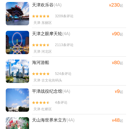
230
天津欢乐谷
(4A)
¥
起
3209条评论


天津·东丽区
90
天津之眼摩天轮
(4A)
¥
起
2113条评论


天津·河北区
80
海河游船
¥
起
524条评论


天津·古文化街码头
9
平津战役纪念馆
(4A)
¥
起
4条评论


天津·红桥区
48
天山海世界米立方
(4A)
¥
起