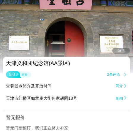


3
天津义和团纪念馆(AA景区)
5.0
2条评论

分
超赞
查看景点简介及开放时间
简介


天津市红桥区如意庵大街何家胡同18号
地图
暂无报价
暂无门票预订，我们正在努力补充