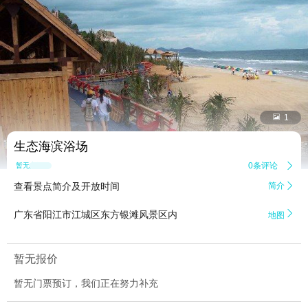


1
生态海滨浴场
0条评论

暂无点评
查看景点简介及开放时间
简介


广东省阳江市江城区东方银滩风景区内
地图
暂无报价
暂无门票预订，我们正在努力补充