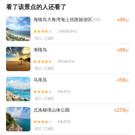
看了该景点的人还看了
49
海陵岛大角湾海上丝路旅游区
(5A)
¥
起
1480条评论


阳江·江城区
49
海陵岛
¥
起
985条评论


阳江·江城区
58
马尾岛
¥
起
6条评论


阳江·江城区
279
北洛秘境山体公园
¥
起
4条评论


阳江·江城区