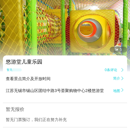


5
悠游堂儿童乐园
0条评论

暂无点评
查看景点简介及开放时间
简介


江苏无锡市锡山区团结中路3号荟聚购物中心2楼悠游堂
地图
暂无报价
暂无门票预订，我们正在努力补充