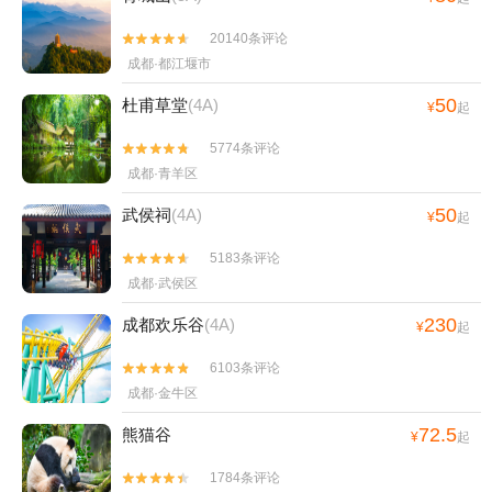
20140条评论


成都·都江堰市
50
杜甫草堂
(4A)
¥
起
5774条评论


成都·青羊区
50
武侯祠
(4A)
¥
起
5183条评论


成都·武侯区
230
成都欢乐谷
(4A)
¥
起
6103条评论


成都·金牛区
72.5
熊猫谷
¥
起
1784条评论

