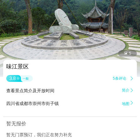


5
味江景区
3.8
5条评论

分
一般
查看景点简介及开放时间
简介


四川省成都市崇州市街子镇
地图
暂无报价
暂无门票预订，我们正在努力补充