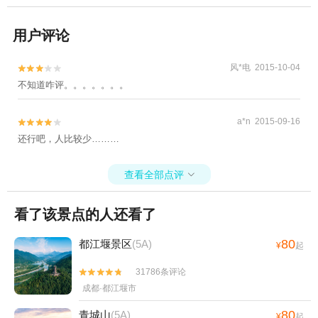
用户评论
风*电 2015-10-04


不知道咋评。。。。。。。
a*n 2015-09-16


还行吧，人比较少………
查看全部点评

看了该景点的人还看了
80
都江堰景区
(5A)
¥
起
31786条评论


成都·都江堰市
80
青城山
(5A)
¥
起