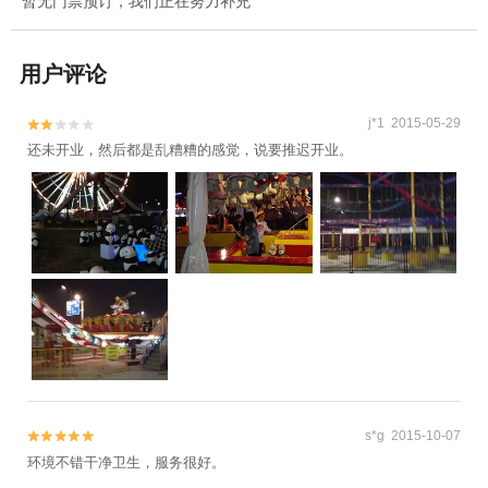
暂无门票预订，我们正在努力补充
用户评论
j*1 2015-05-29


还未开业，然后都是乱糟糟的感觉，说要推迟开业。
s*g 2015-10-07


环境不错干净卫生，服务很好。