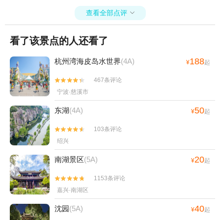
查看全部点评

看了该景点的人还看了
188
杭州湾海皮岛水世界
(4A)
¥
起
467条评论


宁波·慈溪市
50
东湖
(4A)
¥
起
103条评论


绍兴
20
南湖景区
(5A)
¥
起
1153条评论


嘉兴·南湖区
40
沈园
(5A)
¥
起