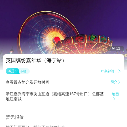


12
英国缤纷嘉年华（海宁站）
4.3
15条评论

分
不错
查看景点简介及开放时间
简介

浙江嘉兴海宁市尖山互通（嘉绍高速167号出口）总部基
地图
地江南城

暂无报价