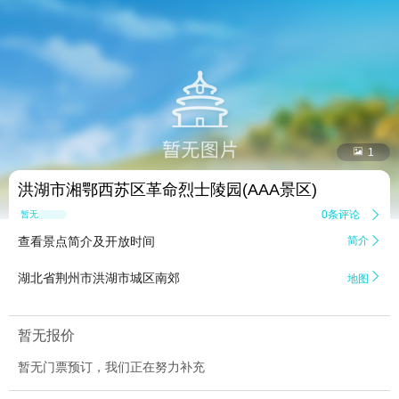


1
洪湖市湘鄂西苏区革命烈士陵园(AAA景区)
0条评论

暂无点评
查看景点简介及开放时间
简介


湖北省荆州市洪湖市城区南郊
地图
暂无报价
暂无门票预订，我们正在努力补充