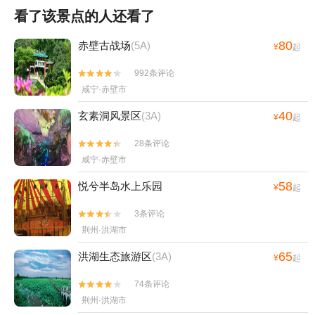
看了该景点的人还看了
80
赤壁古战场
(5A)
¥
起
992条评论


咸宁·赤壁市
40
玄素洞风景区
(3A)
¥
起
28条评论


咸宁·赤壁市
58
悦兮半岛水上乐园
¥
起
3条评论


荆州·洪湖市
65
洪湖生态旅游区
(3A)
¥
起
74条评论


荆州·洪湖市