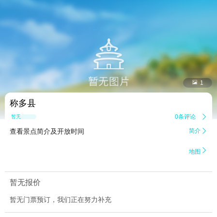


1
称多县
0条评论

暂无点评
查看景点简介及开放时间
简介


地图
暂无报价
暂无门票预订，我们正在努力补充