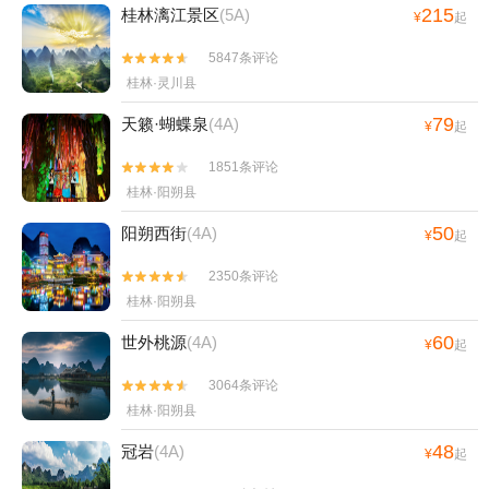
215
桂林漓江景区
(5A)
¥
起
5847条评论


桂林·灵川县
79
天籁·蝴蝶泉
(4A)
¥
起
1851条评论


桂林·阳朔县
50
阳朔西街
(4A)
¥
起
2350条评论


桂林·阳朔县
60
世外桃源
(4A)
¥
起
3064条评论


桂林·阳朔县
48
冠岩
(4A)
¥
起