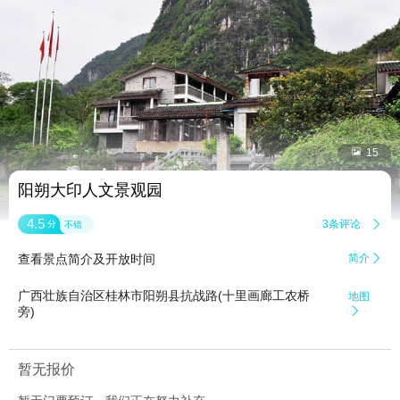


15
阳朔大印人文景观园
4.5
3条评论

分
不错
查看景点简介及开放时间
简介

广西壮族自治区桂林市阳朔县抗战路(十里画廊工农桥
地图
旁)

暂无报价