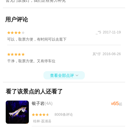
暂无门票预订，我们正在努力补充
用户评论
_*5 2017-11-19


可以，取票方便，有时间可以去逛下
其*仔 2016-06-26


干净，取票方便。又有停车位
查看全部点评

看了该景点的人还看了
65
银子岩
(4A)
¥
起
8009条评论


桂林·荔浦县