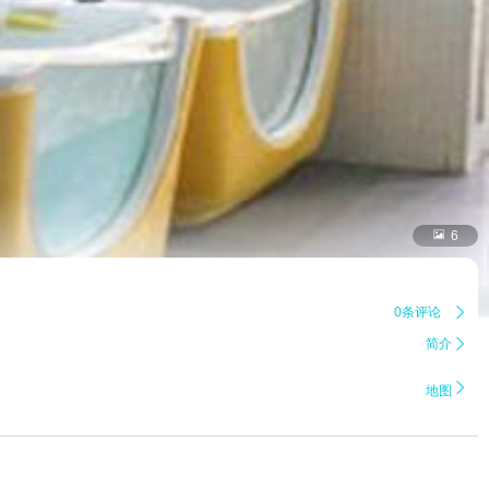

6
0条评论

简介


地图