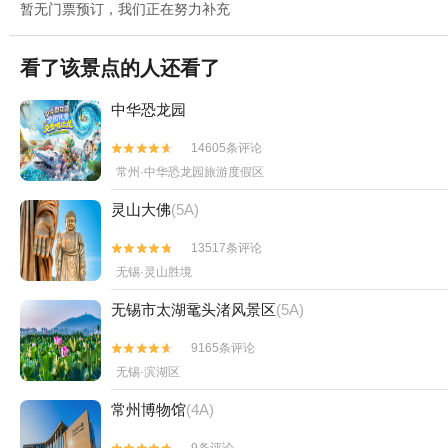
暂无门票预订，我们正在努力补充
看了该景点的人还看了
中华恐龙园
14605条评论


常州·中华恐龙园旅游度假区
灵山大佛
(5A)
13517条评论


无锡·灵山胜境
无锡市太湖鼋头渚风景区
(5A)
9165条评论


无锡·滨湖区
常州博物馆
(4A)