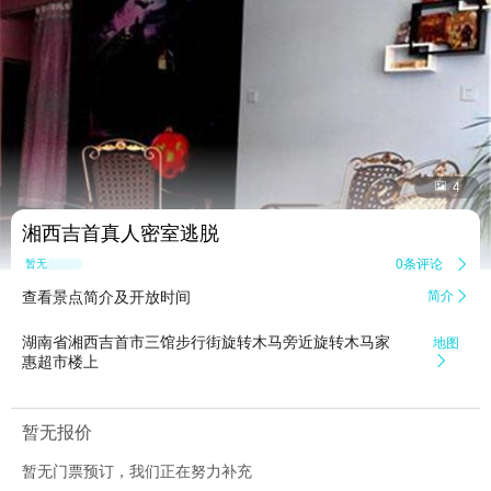


4
湘西吉首真人密室逃脱
0条评论

暂无点评
查看景点简介及开放时间
简介

湖南省湘西吉首市三馆步行街旋转木马旁近旋转木马家
地图
惠超市楼上

暂无报价
暂无门票预订，我们正在努力补充