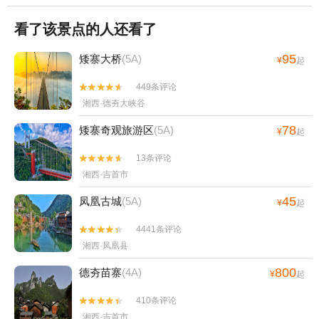
看了该景点的人还看了
95
矮寨大桥
(5A)
¥
起
449条评论


湘西·德夯大峡谷
78
矮寨奇观旅游区
(5A)
¥
起
13条评论


湘西·吉首市
45
凤凰古城
(5A)
¥
起
4441条评论


湘西·凤凰县
800
德夯苗寨
(4A)
¥
起
410条评论


湘西·吉首市