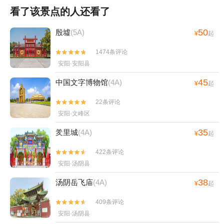
看了该景点的人还看了
50
殷墟
(5A)
¥
起
1474条评论


安阳·安阳县
45
中国文字博物馆
(4A)
¥
起
22条评论


安阳·文峰区
35
羑里城
(4A)
¥
起
422条评论


安阳·汤阴县
38
汤阴岳飞庙
(4A)
¥
起
409条评论


安阳·汤阴县