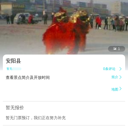


1
安阳县
0条评论

暂无点评
查看景点简介及开放时间
简介


地图
暂无报价
暂无门票预订，我们正在努力补充