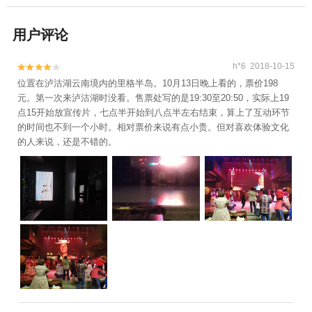
用户评论
h*6 2018-10-15


位置在泸沽湖云南境内的里格半岛。10月13日晚上看的，票价198
元。第一次来泸沽湖时没看。售票处写的是19:30至20:50，实际上19
点15开始放宣传片，七点半开始到八点半左右结束，算上了互动环节
的时间也不到一个小时。相对票价来说有点小贵。但对喜欢体验文化
的人来说，还是不错的。