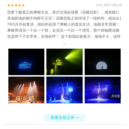
n*4 2017-09-18


想要了解真正的摩梭文化，来泸沽湖必须看《花楼恋歌》，感觉丽江
其他剧场的都不纯粹不正宗！花楼恋歌之前停演了一段时间，据说从1
7年5月开始复演，很好的还原了摩梭人的真实生活，场面非常震撼！
摩梭男演员一个比一个帅，女演员一个比一个漂亮，那个帅锅爬花楼
也是两下子非常快，全场欢呼！ 这个剧场比较复古，场地不大，这样
游客就可以跟演员有很好的互动，我看很多人说之前不能拍照，现在

可以拍照啦，我就拍了很多，票价两三百我觉得还是蛮值得！可能是
深圳物价比较高吧，或者这个比较合我胃口！来这边感觉整个人非常
放松，心情非常愉悦！心灵得到洗涤啦😂😂😂
共9张
查看全部点评
