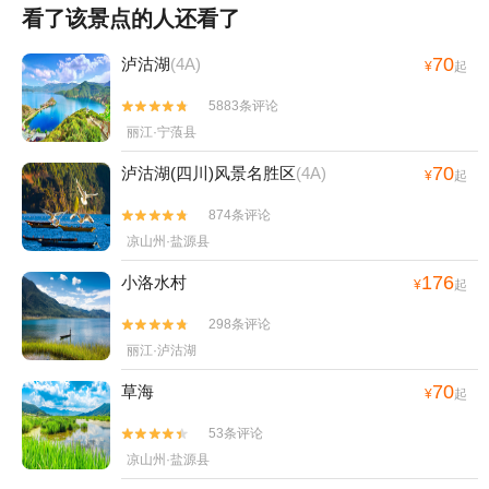
看了该景点的人还看了
70
泸沽湖
(4A)
¥
起
5883条评论


丽江·宁蒗县
70
泸沽湖(四川)风景名胜区
(4A)
¥
起
874条评论


凉山州·盐源县
176
小洛水村
¥
起
298条评论


丽江·泸沽湖
70
草海
¥
起
53条评论


凉山州·盐源县