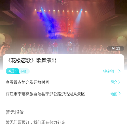


23
《花楼恋歌》歌舞演出
4.3
7条评论

分
不错
查看景点简介及开放时间
简介


丽江市宁蒗彝族自治县宁泸公路泸沽湖风景区
地图
暂无报价
暂无门票预订，我们正在努力补充