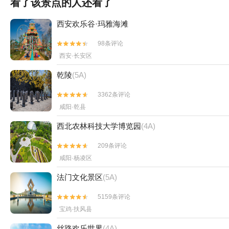
看了该景点的人还看了
西安欢乐谷·玛雅海滩
98条评论


西安·长安区
乾陵
(5A)
3362条评论


咸阳·乾县
西北农林科技大学博览园
(4A)
209条评论


咸阳·杨凌区
法门文化景区
(5A)
5159条评论


宝鸡·扶风县
丝路欢乐世界
(4A)