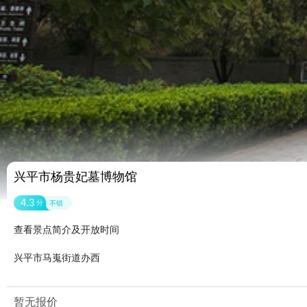
兴平市杨贵妃墓博物馆
4.3
分
不错
查看景点简介及开放时间
兴平市马嵬街道办西
暂无报价