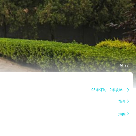

37
95条评论
2条攻略

简介


地图