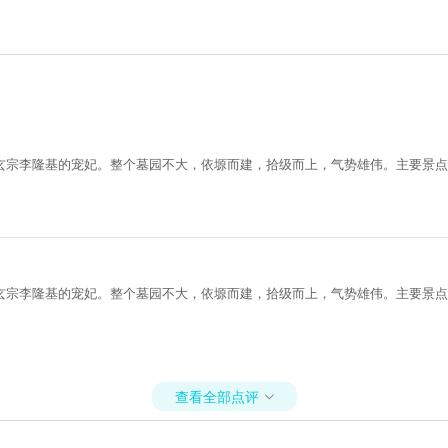
玄宗李隆基的宠妃。整个墓园不大，依塬而建，拾级而上，气势雄伟。主要景点
玄宗李隆基的宠妃。整个墓园不大，依塬而建，拾级而上，气势雄伟。主要景点
查看全部点评
