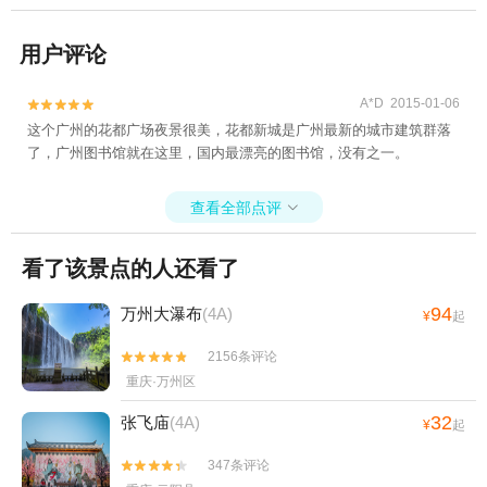
用户评论
A*D 2015-01-06


这个广州的花都广场夜景很美，花都新城是广州最新的城市建筑群落
了，广州图书馆就在这里，国内最漂亮的图书馆，没有之一。
查看全部点评

看了该景点的人还看了
94
万州大瀑布
(4A)
¥
起
2156条评论


重庆·万州区
32
张飞庙
(4A)
¥
起
347条评论

