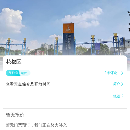


1
花都区
5.0
1条评论

分
超赞
查看景点简介及开放时间
简介


地图
暂无报价
暂无门票预订，我们正在努力补充