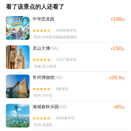
看了该景点的人还看了
198
中华恐龙园
¥
起
14606条评论


常州·中华恐龙园旅游度假区
150
灵山大佛
(5A)
¥
起
13517条评论


无锡·灵山胜境
39.9
常州博物馆
(4A)
¥
起
9条评论


常州·天宁区
65
淹城春秋乐园
(5A)
¥
起
3549条评论


常州·武进区