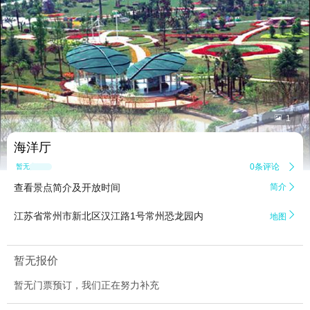


1
海洋厅
0条评论

暂无点评
查看景点简介及开放时间
简介


江苏省常州市新北区汉江路1号常州恐龙园内
地图
暂无报价
暂无门票预订，我们正在努力补充