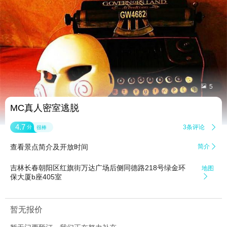


5
MC真人密室逃脱
4.7
3条评论

分
很棒
查看景点简介及开放时间
简介

吉林长春朝阳区红旗街万达广场后侧同德路218号绿金环
地图
保大厦b座405室

暂无报价