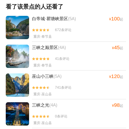
看了该景点的人还看了
100
白帝城·瞿塘峡景区
(5A)
¥
起
672条评论


重庆·奉节县
45
三峡之巅景区
(4A)
¥
起
41条评论


重庆·奉节县
120
巫山小三峡
(5A)
¥
起
741条评论


重庆·巫山县
98
三峡之光
(4A)
¥
起
0条评论


重庆·巫山县