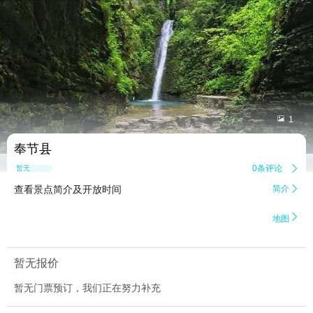


1
奉节县
0条评论

暂无点评
查看景点简介及开放时间
简介


地图
暂无报价
暂无门票预订，我们正在努力补充