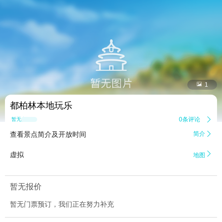


1
都柏林本地玩乐
0条评论

暂无点评
查看景点简介及开放时间
简介


虚拟
地图
暂无报价
暂无门票预订，我们正在努力补充