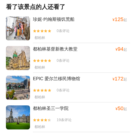
看了该景点的人还看了
125
珍妮·约翰斯顿饥荒船
¥
起
0条评论


都柏林
94
都柏林基督新教大教堂
¥
起
0条评论


都柏林
172
EPIC 爱尔兰移民博物馆
¥
起
0条评论


都柏林
50
都柏林圣三一学院
¥
起
19条评论


都柏林