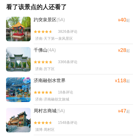
看了该景点的人还看了
40
趵突泉景区
(5A)
¥
起
3826条评论


济南·天下第一泉风景区
28
千佛山
(4A)
¥
起
3366条评论


济南·历下区
118
济南融创水世界
¥
起
18条评论


济南·济南融创文旅城
47
周村古商城
(5A)
¥
起
1548条评论


淄博·周村区