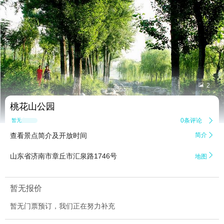


2
桃花山公园
0条评论

暂无点评
查看景点简介及开放时间
简介


山东省济南市章丘市汇泉路1746号
地图
暂无报价
暂无门票预订，我们正在努力补充