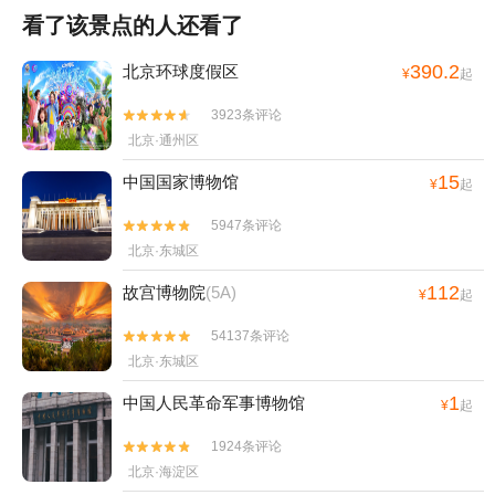
看了该景点的人还看了
390.2
北京环球度假区
¥
起
3923条评论


北京·通州区
15
中国国家博物馆
¥
起
5947条评论


北京·东城区
112
故宫博物院
(5A)
¥
起
54137条评论


北京·东城区
1
中国人民革命军事博物馆
¥
起
1924条评论


北京·海淀区