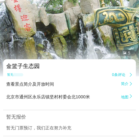


5
金篮子生态园
0条评论

暂无点评
查看景点简介及开放时间
简介


北京市通州区永乐店镇坚村村委会北1000米
地图
暂无报价
暂无门票预订，我们正在努力补充