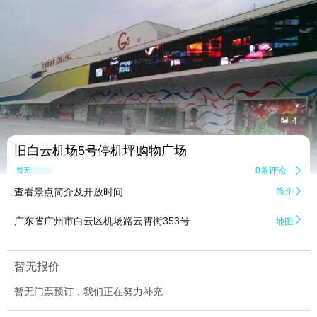


4
旧白云机场5号停机坪购物广场
0条评论

暂无点评
查看景点简介及开放时间
简介


广东省广州市白云区机场路云霄街353号
地图
暂无报价
暂无门票预订，我们正在努力补充