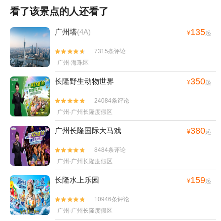
看了该景点的人还看了
135
广州塔
(4A)
¥
起
7315条评论


广州·海珠区
350
长隆野生动物世界
¥
起
24084条评论


广州·广州长隆度假区
380
广州长隆国际大马戏
¥
起
8484条评论


广州·广州长隆度假区
159
长隆水上乐园
¥
起
10946条评论


广州·广州长隆度假区