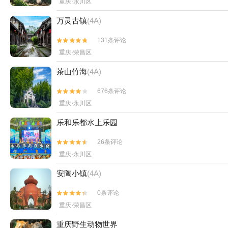
重庆·永川区
万灵古镇
(4A)
131条评论


重庆·荣昌区
茶山竹海
(4A)
676条评论


重庆·永川区
乐和乐都水上乐园
26条评论


重庆·永川区
安陶小镇
(4A)
0条评论


重庆·荣昌区
重庆野生动物世界