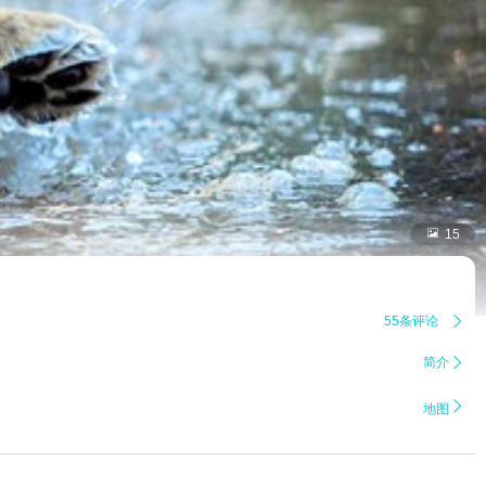

15
55条评论

简介


地图