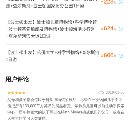
223

¥
起
厦+查尔斯河+波士顿国家历史公园1日游
【波士顿出发】波士顿儿童博物馆+科学博物馆
624
+波士顿茶党船舰及博物馆+波士顿海港步行道

¥
起
+查尔斯河滨大道1日游
【波士顿出发】哈佛大学+科学博物馆+查尔斯河
666

¥
起
1日游
用户评论
g*5 2019-01-06


父母和孩子都会惊叹于科学博物馆的展品，尽管在一次访问几乎不可
能把所有130,000平方英尺的展品看完。学龄前儿童可以前往动手探索
中心，而年龄较大的孩子可以在Math Moves挑战他们的父母，或者在
人生大厅学习人类健康。