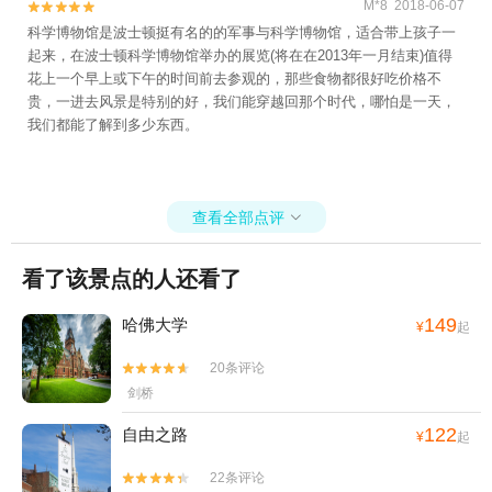
M*8 2018-06-07


科学博物馆是波士顿挺有名的的军事与科学博物馆，适合带上孩子一
起来，在波士顿科学博物馆举办的展览(将在在2013年一月结束)值得
花上一个早上或下午的时间前去参观的，那些食物都很好吃价格不
贵，一进去风景是特别的好，我们能穿越回那个时代，哪怕是一天，
我们都能了解到多少东西。
查看全部点评

看了该景点的人还看了
149
哈佛大学
¥
起
20条评论


剑桥
122
自由之路
¥
起
22条评论

