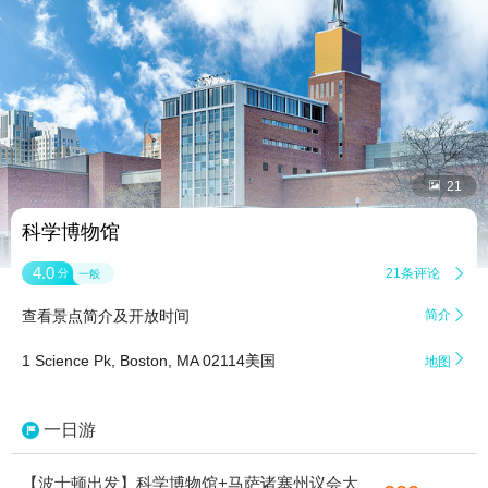


21
科学博物馆
4.0
21条评论

分
一般
查看景点简介及开放时间
简介


1 Science Pk, Boston, MA 02114美国
地图
一日游
【波士顿出发】科学博物馆+马萨诸塞州议会大