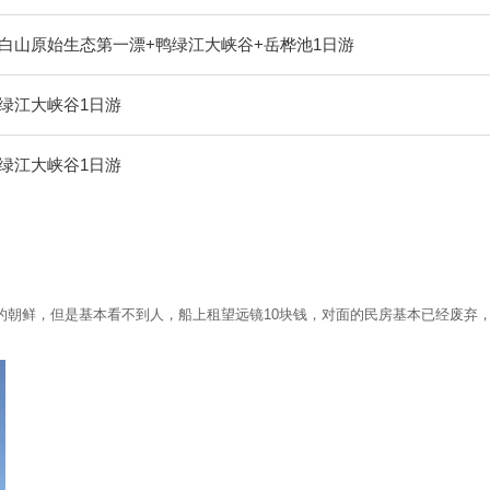
白山原始生态第一漂+鸭绿江大峡谷+岳桦池1日游
绿江大峡谷1日游
绿江大峡谷1日游
的朝鲜，但是基本看不到人，船上租望远镜10块钱，对面的民房基本已经废弃