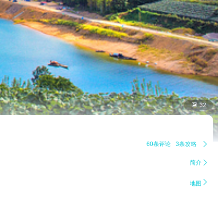

32
60条评论
3条攻略

简介


地图