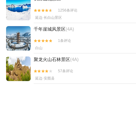
1256条评论


延边·长白山景区
千年崖城风景区
(4A)
1条评论


白山
聚龙火山石林景区
(4A)
57条评论


延边·安图县
长白山西景区
59条评论


延边·长白山景区
讷殷古城
(4A)
7条评论

