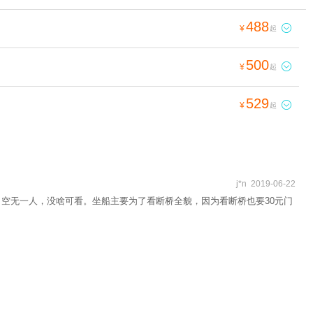
488

¥
起
500

¥
起
529

¥
起
j*n 2019-06-22
，空无一人，没啥可看。坐船主要为了看断桥全貌，因为看断桥也要30元门