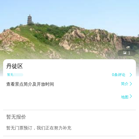


1
丹徒区
0条评论

暂无点评
查看景点简介及开放时间
简介


地图
暂无报价
暂无门票预订，我们正在努力补充