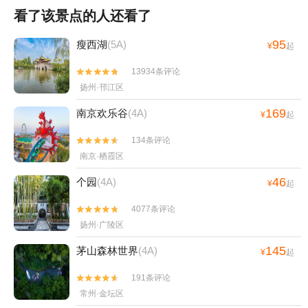
看了该景点的人还看了
95
瘦西湖
(5A)
¥
起
13934条评论


扬州·邗江区
169
南京欢乐谷
(4A)
¥
起
134条评论


南京·栖霞区
46
个园
(4A)
¥
起
4077条评论


扬州·广陵区
145
茅山森林世界
(4A)
¥
起
191条评论


常州·金坛区